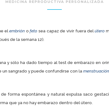
MEDICINA REPRODUCTIVA PERSONALIZADA
ue el
embrión
o
feto
sea capaz de vivir fuera del
útero
m
pués de la semana 12).
a y sólo ha dado tiempo al test de embarazo en orina
e un sangrado y puede confundirse con la
menstruació
 de forma espontánea y natural expulsa saco gestacio
firma que ya no hay embarazo dentro del útero.