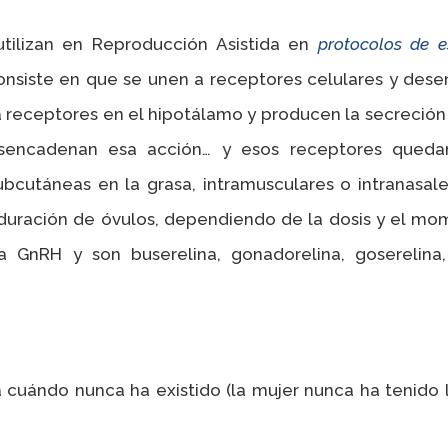
ilizan en Reproducción Asistida en
protocolos de e
siste en que se unen a receptores celulares y desenc
a receptores en el hipotálamo y producen la secreción 
esencadenan esa acción… y esos receptores quedan
ubcutáneas en la grasa, intramusculares o intranasale
duración de óvulos, dependiendo de la dosis y el m
GnRH y son buserelina, gonadorelina, goserelina, hi
ia cuándo nunca ha existido (la mujer nunca ha tenido l