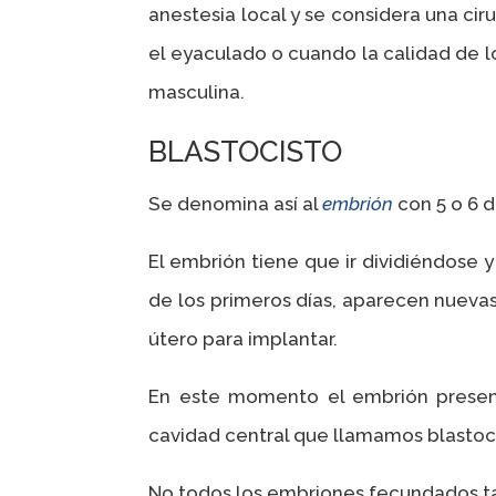
anestesia local y se considera una ci
el eyaculado o cuando la calidad de 
masculina.
BLASTOCISTO
Se denomina así al
embrión
con 5 o 6 d
El embrión tiene que ir dividiéndose 
de los primeros días, aparecen nuevas
útero para implantar.
En este momento el embrión presenta
cavidad central que llamamos blastoc
No todos los embriones fecundados tan