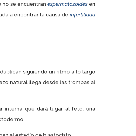
do no se encuentran
espermatozoides
en
uda a encontrar la causa de
infertilidad
duplican siguiendo un ritmo a lo largo
azo natural llega desde las trompas al
 interna que dará lugar al feto, una
ectodermo.
an al estadío de blastocisto.