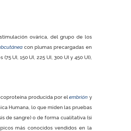
stimulación ovárica, del grupo de los
ubcutánea
con plumas precargadas en
5 UI, 150 UI, 225 UI, 300 UI y 450 UI),
licoproteína producida por el
embrión
y
nica Humana, lo que miden las pruebas
s de sangre) o de forma cualitativa (si
típicos más conocidos vendidos en la