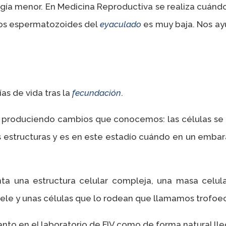
rugía menor. En Medicina Reproductiva se realiza cuán
los espermatozoides del
eyaculado
es muy baja. Nos ay
ías de vida tras la
fecundación
.
y produciendo cambios que conocemos: las células se 
 estructuras y es en este estadío cuándo en un embar
 una estructura celular compleja, una masa celular
ele y unas células que lo rodean que llamamos trofo
to en el laboratorio de FIV como de forma natural lleg