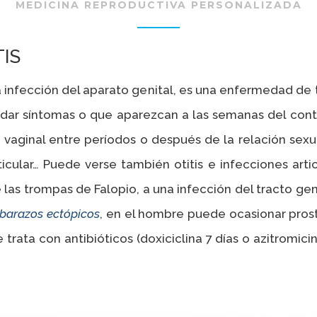
MEDICINA REPRODUCTIVA PERSONALIZADA
IS
a infección del aparato genital, es una enfermedad de 
o dar síntomas o que aparezcan a las semanas del contag
vaginal entre períodos o después de la relación sexual
icular… Puede verse también otitis e infecciones arti
las trompas de Falopio, a una infección del tracto gen
barazos
ectópicos
, en el hombre puede ocasionar prostat
 trata con antibióticos (doxiciclina 7 días o azitromic