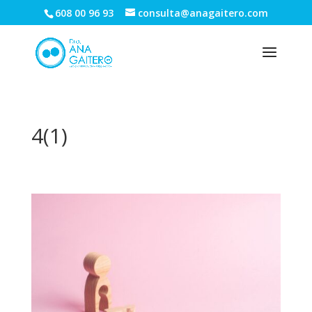
608 00 96 93
consulta@anagaitero.com
4(1)