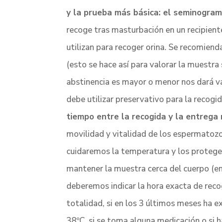
y la prueba más básica: el seminogra
recoge tras masturbación en un recipient
utilizan para recoger orina. Se recomien
(esto se hace así para valorar la muestra
abstinencia es mayor o menor nos dará va
debe utilizar preservativo para la recog
tiempo entre la recogida y la entrega
movilidad y vitalidad de los espermatozo
cuidaremos la temperatura y los proteger
mantener la muestra cerca del cuerpo (en 
deberemos indicar la hora exacta de recog
totalidad, si en los 3 últimos meses ha 
38ºC, si se toma alguna medicación o si 