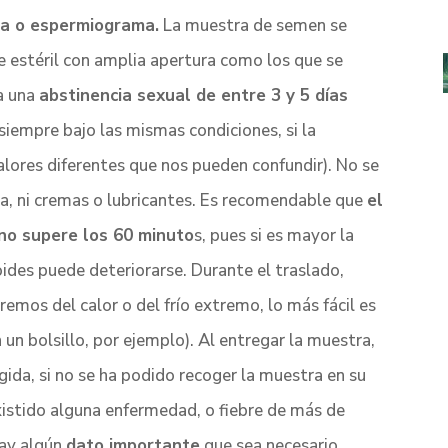
ma o espermiograma.
La muestra de semen se
e estéril con amplia apertura como los que se
da una
abstinencia sexual de entre 3 y 5 días
 siempre bajo las mismas condiciones, si la
lores diferentes que nos pueden confundir). No se
ida, ni cremas o lubricantes. Es recomendable que
el
 no supere los 60 minuto
s, pues si es mayor la
ides puede deteriorarse. Durante el traslado,
emos del calor o del frío extremo, lo más fácil es
un bolsillo, por ejemplo). Al entregar la muestra,
ida, si no se ha podido recoger la muestra en su
existido alguna enfermedad, o fiebre de más de
hay algún
dato importante
que sea necesario