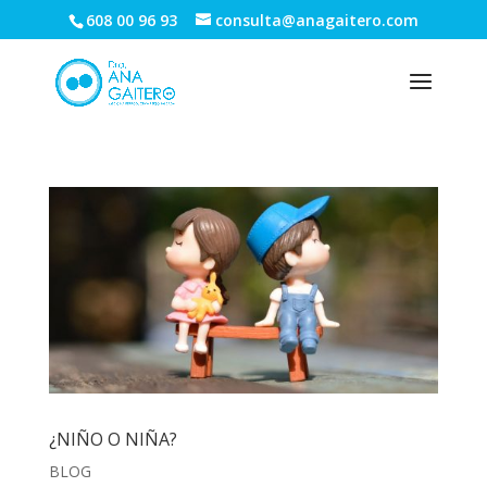
608 00 96 93
consulta@anagaitero.com
¿NIÑO O NIÑA?
BLOG