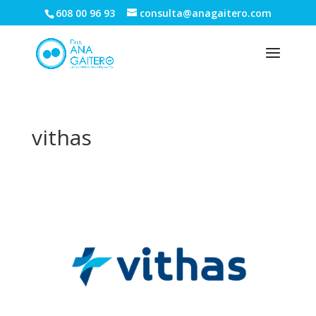
608 00 96 93
consulta@anagaitero.com
vithas